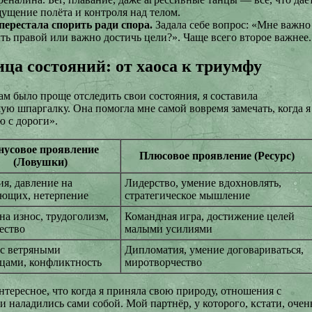
ущение полёта и контроля над телом.
перестала спорить ради спора.
Задала себе вопрос: «Мне важно
ть правой или важно достичь цели?». Чаще всего второе важнее.
ица состояний: от хаоса к триумфу
ам было проще отследить свои состояния, я составила
ую шпаргалку. Она помогла мне самой вовремя замечать, когда я
ю с дороги».
усовое проявление
Плюсовое проявление (Ресурс)
(Ловушки)
ия, давление на
Лидерство, умение вдохновлять,
ющих, нетерпение
стратегическое мышление
на износ, трудоголизм,
Командная игра, достижение целей
ество
малыми усилиями
 с ветряными
Дипломатия, умение договариваться,
цами, конфликтность
миротворчество
нтересное, что когда я приняла свою природу, отношения с
 наладились сами собой. Мой партнёр, у которого, кстати, очен