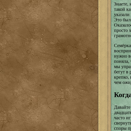
Знаете, 
такой ка
указали
Это был
Оказалос
просто х
грамотн
Семёрка
восприн
нужно в
поняла,
мы упра
бегут в
крепко, 
чем ожи
Когда
Давайте
двадцать
часто и
свернуть
споры п