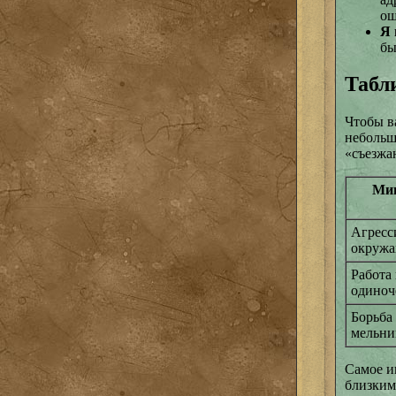
ощ
Я 
бы
Табл
Чтобы в
небольш
«съезжа
Мин
Агресс
окружа
Работа 
одиноч
Борьба
мельни
Самое и
близкими