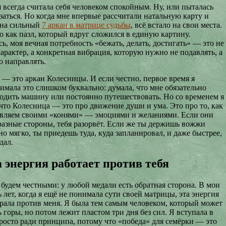
я всегда считала себя человеком спокойным. Ну, или пыталась
заться. Но когда мне впервые рассчитали натальную карту и
 на сильный
7 аркан в матрице судьбы
, всё встало на свои места.
о как пазл, который вдруг сложился в единую картину.
ь, моя вечная потребность «бежать, делать, достигать» — это не
арактер, а конкретная вибрация, которую нужно не подавлять, а
о направлять.
 — это аркан Колесницы. И если честно, первое время я
имала это слишком буквально: думала, что мне обязательно
одить машину или постоянно путешествовать. Но со временем я
 что Колесница — это про движение души и ума. Это про то, как
вляем своими «конями» — эмоциями и желаниями. Если они
 разные стороны, тебя разорвёт. Если же ты держишь вожжи
но мягко, ты приедешь туда, куда запланировал, и даже быстрее,
дал.
 энергия работает против тебя
 будем честными: у любой медали есть обратная сторона. В мои
 лет, когда я ещё не понимала сути своей матрицы, эта энергия
грала против меня. Я была тем самым человеком, который может
 горы, но потом лежит пластом три дня без сил. Я вступала в
росто ради принципа, потому что «победа» для семёрки — это