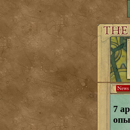
7 а
опы