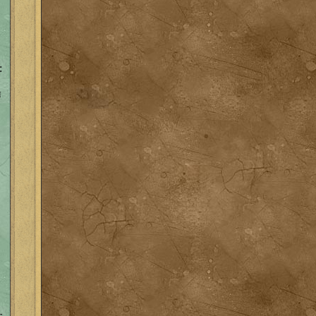
:
и
т