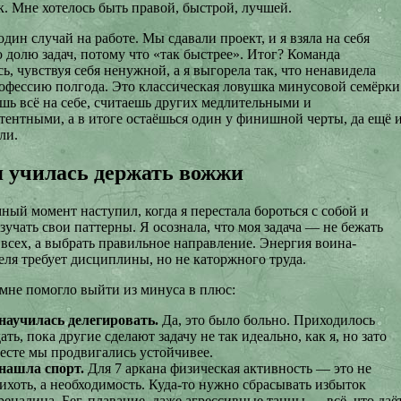
к. Мне хотелось быть правой, быстрой, лучшей.
ин случай на работе. Мы сдавали проект, и я взяла на себя
 долю задач, потому что «так быстрее». Итог? Команда
ь, чувствуя себя ненужной, а я выгорела так, что ненавидела
офессию полгода. Это классическая ловушка минусовой семёрки
шь всё на себе, считаешь других медлительными и
тентными, а в итоге остаёшься один у финишной черты, да ещё 
ли.
я училась держать вожжи
ный момент наступил, когда я перестала бороться с собой и
зучать свои паттерны. Я осознала, что моя задача — не бежать
 всех, а выбрать правильное направление. Энергия воина-
еля требует дисциплины, но не каторжного труда.
 мне помогло выйти из минуса в плюс:
научилась делегировать.
Да, это было больно. Приходилось
ать, пока другие сделают задачу не так идеально, как я, но зато
есте мы продвигались устойчивее.
нашла спорт.
Для 7 аркана физическая активность — это не
ихоть, а необходимость. Куда-то нужно сбрасывать избыток
реналина. Бег, плавание, даже агрессивные танцы — всё, что даё