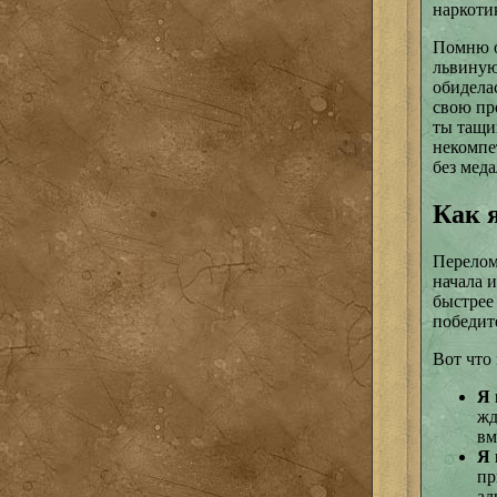
наркоти
Помню од
львиную
обиделас
свою пр
ты тащи
некомпе
без меда
Как 
Перелом
начала и
быстрее
победит
Вот что
Я 
жд
вм
Я 
пр
ад