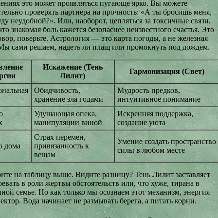
ениях это может проявляться пугающе ярко. Вы можете
ательно проверять партнера на прочность: «А ты бросишь меня,
уду неудобной?». Или, наоборот, цепляться за токсичные связи,
то знакомая боль кажется безопаснее неизвестного счастья. Это
вор, поверьте. Астрология — это карта погоды, а не железная
 Мы сами решаем, надеть ли плащ или промокнуть под дождем.
вление
Искажение (Тень
Гармонизация (Свет)
ргии
Лилит)
нальная
Обидчивость,
Мудрость предков,
хранение зла годами
интуитивное понимание
о
Удушающая опека,
Искренняя поддержка,
х
манипуляции виной
создание уюта
Страх перемен,
Умение создать пространство
о дома
привязанность к
силы в любом месте
вещам
ите на таблицу выше. Видите разницу? Тень Лилит заставляет
ревать в роли жертвы обстоятельств или, что хуже, тирана в
ной семье. Но как только мы осознаем этот механизм, энергия
ектор. Вода начинает не размывать берега, а питать корни.