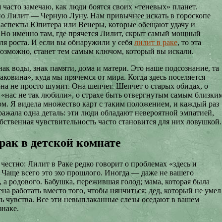
я часто замечаю, как люди боятся своих «теневых» планет.
о Лилит — Черную Луну. Нам привычнее искать в гороскопе
 аспекты Юпитера или Венеры, которые обещают удачу и
 Но именно там, где прячется Лилит, скрыт самый мощный
ля роста. И если вы обнаружили у себя
лилит в раке
, то эта
 возможно, станет тем самым ключом, который вы искали.
ак воды, знак памяти, дома и матери. Это наше подсознание, та
аковина», куда мы прячемся от мира. Когда здесь поселяется
она не просто шумит. Она шепчет. Шепчет о старых обидах, о
о «нас не так любили», о страхе быть отвергнутым самым близки
ом. Я видела множество карт с таким положением, и каждый раз
ражала одна деталь: эти люди обладают невероятной эмпатией,
обственная чувствительность часто становится для них ловушкой.
рак в детской комнате
честно: Лилит в Раке редко говорит о проблемах «здесь и
. Чаще всего это эхо прошлого. Иногда — даже не вашего
 а родового. Бабушка, пережившая голод; мама, которая была
а работать вместо того, чтобы нянчиться; дед, который не умел
ь чувства. Все эти невыплаканные слезы оседают в вашем
знаке.