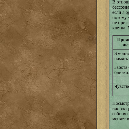
В отнош
бессозн
если я б
потому ч
не приго
клетка.
Проя
эне
Эмоцио
память
Забота 
близки
Чувств
Посмотр
нас заст
собствен
меняет в