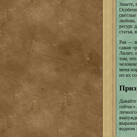
Знаете, 
Особенн
светлые
любовь.
ресурс д
статья,
Рак — зн
самая «р
Лилит, 
том, чт
человек
меня по
но их с
Приз
Давайте 
сейчас»
личного,
вынужден
выражат
водном 