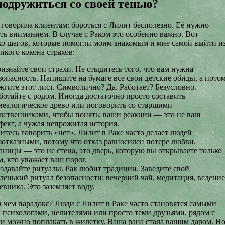
подружиться со своей тенью?
 говорила клиентам: бороться с Лилит бесполезно. Её нужно
ть вниманием. В случае с Раком это особенно важно. Вот
ко шагов, которые помогли моим знакомым и мне самой выйти и
пкого кокона страхов:
изнайте свои страхи. Не стыдитесь того, что вам нужна
зопасность. Напишите на бумаге все свои детские обиды, а пото
жгите этот лист. Символично? Да. Работает? Безусловно.
ботайте с родом. Иногда достаточно просто составить
неалогическое древо или поговорить со старшими
дственниками, чтобы понять: ваши реакции — это не ваш
фект, а чужая непрожитая история.
итесь говорить «нет». Лилит в Раке часто делает людей
зотказными, потому что отказ равносилен потере любви.
аницы — это не стена, это дверь, которую вы открываете только
м, кто уважает ваш порог.
здавайте ритуалы. Рак любит традиции. Заведите свой
ленький ритуал безопасности: вечерний чай, медитация, ведение
евника. Это заземляет воду.
в чем парадокс? Люди с Лилит в Раке часто становятся самыми
 психологами, целителями или просто теми друзьями, рядом с
и можно поплакать в жилетку. Ваша рана стала вашим даром. Н