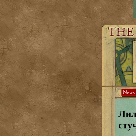
Лил
сту