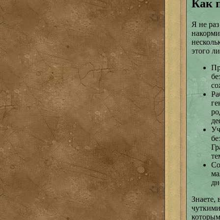
Как 
Я не раз
накорми
несколь
этого ли
Пр
бе
со
Ра
ге
ро
де
Уч
бе
Гр
те
Со
ма
дн
Знаете, 
чуткими
которым